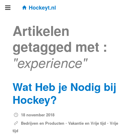
Hockeyt.nl
Artikelen
getagged met :
"experience"
Wat Heb je Nodig bij
Hockey?
18 november 2018
Bedrijven en Producten
•
Vakantie en Vrije tijd
•
Vrije
tijd